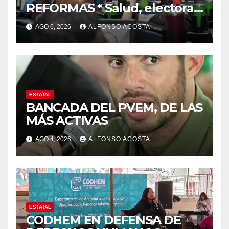
REFORMAS * Salud, electoral
y justicia, de las principales
AGO 6, 2026
ALFONSO ACOSTA
ESTATAL
BANCADA DEL PVEM, DE LAS
MÁS ACTIVAS
AGO 4, 2026
ALFONSO ACOSTA
ESTATAL
CODHEM EN DEFENSA DE