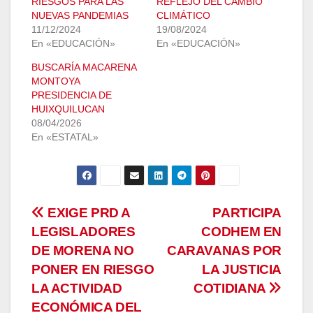
RIESGOS PARA LAS
REFLEJO DEL CAMBIO
NUEVAS PANDEMIAS
CLIMÁTICO
11/12/2024
19/08/2024
En «EDUCACIÓN»
En «EDUCACIÓN»
BUSCARÍA MACARENA
MONTOYA
PRESIDENCIA DE
HUIXQUILUCAN
08/04/2026
En «ESTATAL»
Navegación
EXIGE PRD A
PARTICIPA
LEGISLADORES
CODHEM EN
de
DE MORENA NO
CARAVANAS POR
entradas
PONER EN RIESGO
LA JUSTICIA
LA ACTIVIDAD
COTIDIANA
ECONÓMICA DEL