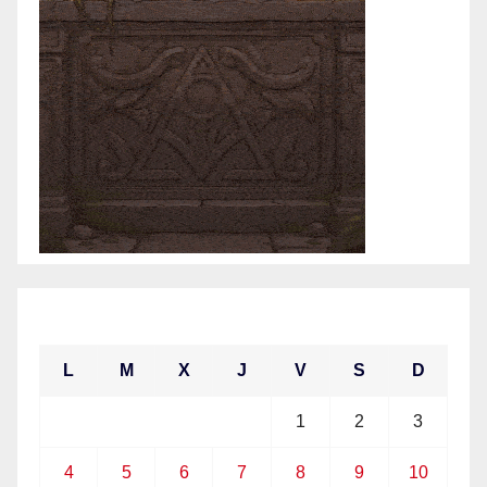
enero 2021
L
M
X
J
V
S
D
1
2
3
4
5
6
7
8
9
10