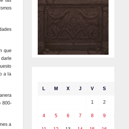
e las
nismos
idades
ón que
 darle
puesto
enero 2021
o a la
L
M
X
J
V
S
D
manera
1
2
3
o 800-
4
5
6
7
8
9
10
ones a