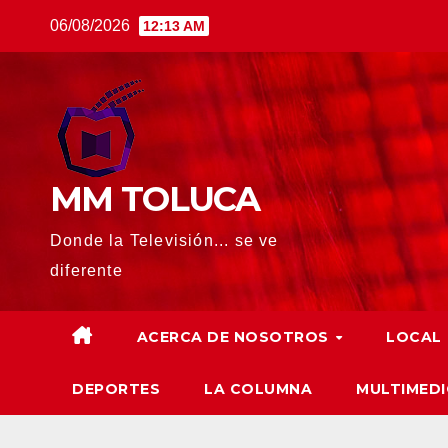
Saltar
06/08/2026
12:13 AM
al
contenido
MM TOLUCA
Donde la Televisión... se ve
diferente
ACERCA DE NOSOTROS
LOCAL
DEPORTES
LA COLUMNA
MULTIMEDI