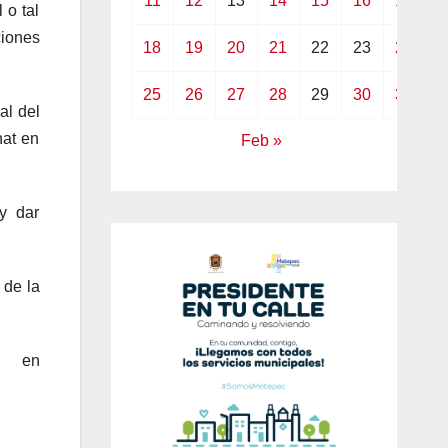
11
12
13
14
15
16
17
 o tal
ciones
18
19
20
21
22
23
24
25
26
27
28
29
30
31
al del
hat en
Feb »
y dar
 de la
 en