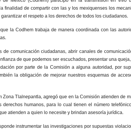
e México (Codhem) participó en la transmisión en vivo d
 la finalidad de compartir con las y los mexiquenses los meca
arantizar el respeto a los derechos de todos los ciudadanos.
có que la Codhem trabaja de manera coordinada con las autor
as.
s de comunicación ciudadanas, abrir canales de comunicaci
 confianza de que podemos ser escuchados, presentar una queja,
ndación por parte de la Comisión a alguna autoridad, por su
ambién la obligación de mejorar nuestros esquemas de acces
m Zona Tlalnepantla, agregó que en la Comisión atienden de 
os derechos humanos, para lo cual tienen el número telefónic
que atienden a quien lo necesite y brindan asesoría jurídica.
onde instrumentar las investigaciones por supuestas violaci