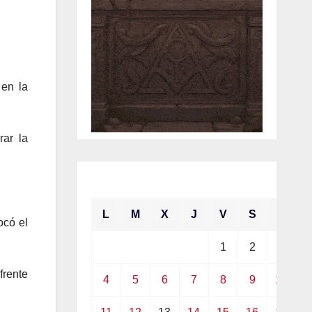
 en la
rar la
enero 2021
L
M
X
J
V
S
D
ocó el
1
2
3
frente
4
5
6
7
8
9
10