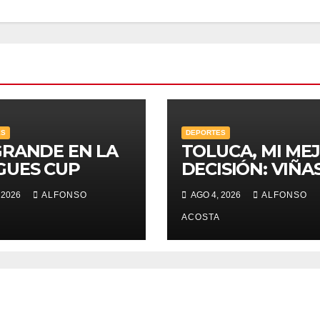
ES
DEPORTES
GRANDE EN LA
TOLUCA, MI ME
GUES CUP
DECISIÓN: VIÑA
 2026
ALFONSO
AGO 4, 2026
ALFONSO
ACOSTA