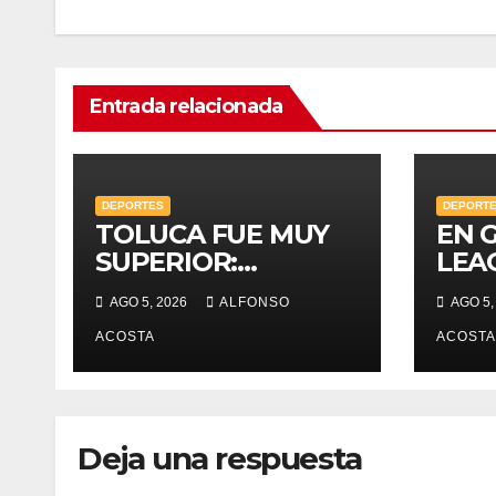
Entrada relacionada
DEPORTES
DEPORT
TOLUCA FUE MUY
EN 
SUPERIOR:
LEA
“TURCO”
AGO 5, 2026
ALFONSO
AGO 5,
ACOSTA
ACOSTA
Deja una respuesta