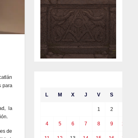
catlán
enero 2021
s para
L
M
X
J
V
S
D
d, la
1
2
3
ión.
4
5
6
7
8
9
10
res de