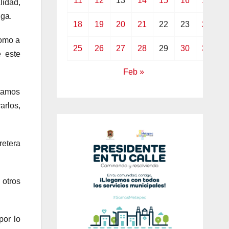
11
12
13
14
15
16
17
lidad,
uga.
18
19
20
21
22
23
24
como a
25
26
27
28
29
30
31
e este
Feb »
stamos
arlos,
etera
 otros
por lo