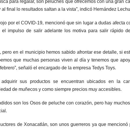
sca para regalar, son peluches que ofrecemos con una gran ca
l final lo resultados saltan a la vista”, indicó Hernández Lech
 rojo por el COVID-19, mencionó que sin lugar a dudas afecta 
 el impulso de salir adelante los motiva para salir rápido d
e, pero en el municipio hemos sabido afrontar ese detalle, si e
sabemos que muchas personas viven al día y tenemos que apoy
 febrero”, señaló el encargado de la empresa Tedys Toys.
dquirir sus productos se encuentran ubicados en la carr
ariedad de muñecos y como siempre precios muy accesibles.
ndidos son los Osos de peluche con corazón, pero hay muchos
ial.
ductores de Xonacatlán, son unos guerreros ya que mencionó 