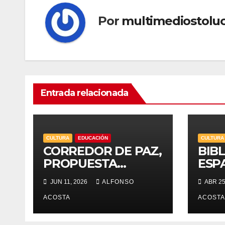
Por
multimediostolu
Entrada relacionada
CULTURA
EDUCACIÓN
CULTURA
CORREDOR DE PAZ,
BIB
PROPUESTA
ESP
CULTURAL
APR
JUN 11, 2026
ALFONSO
ABR 25
ACOSTA
ACOSTA