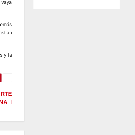
e vaya
 demás
istian
s y la
ARTE
ANA