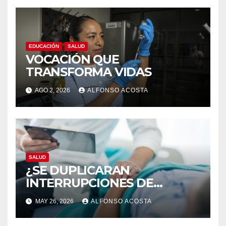
EDUCACIÓN
SALUD
VOCACIÓN QUE
TRANSFORMA VIDAS
AGO 2, 2026
ALFONSO ACOSTA
SALUD
¿SE DUPLICARAN
INTERRUPCIONES DE
EMBARAZO LEGALES?
MAY 26, 2026
ALFONSO ACOSTA