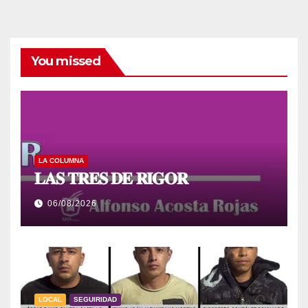
You missed
LA COLUMNA
𝐋𝐀𝐒 𝐓𝐑𝐄𝐒 𝐃𝐄 𝐑𝐈𝐆𝐎𝐑
06/08/2026
LOCAL
SEGUIRIDAD