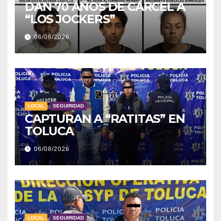
DAN 70 AÑOS DE CÁRCEL A
“LOS JOCKERS”
06/08/2026
LOCAL
SEGUIRIDAD
CAPTURAN A “RATITAS” EN
TOLUCA
06/08/2026
LOCAL
SEGUIRIDAD