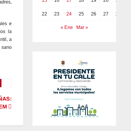
15
16
17
18
19
20
21
adres,
22
23
24
25
26
27
28
ales e
« Ene
Mar »
mos la
til, a
n sano
ÑAS:
EEM