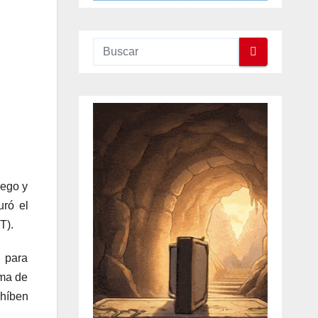
uego y
uró el
T).
 para
ema de
ohíben