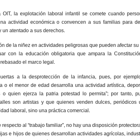
OIT, la explotación laboral infantil se comete cuando pers
guna actividad económica o convencen a sus familias para de
y y un atentado a sus derechos.
ión de la niñez en actividades peligrosas que pueden afectar su
uar con la educación obligatoria que ampara la Constitució
a rebasado el marco legal.
puertas a la desprotección de la infancia, pues, por ejempl
la o el menor de edad desarrolla una actividad artística, depor
s o quien ejerza la patria potestad lo permita”; por tanto, 
alles son artistas y que quienes venden dulces, periódicos 
idad laboral, sino una práctica comercial.
respecto al “trabajo familiar”, no hay una disposición protector
ijas e hijos de quienes desarrollan actividades agrícolas, indust