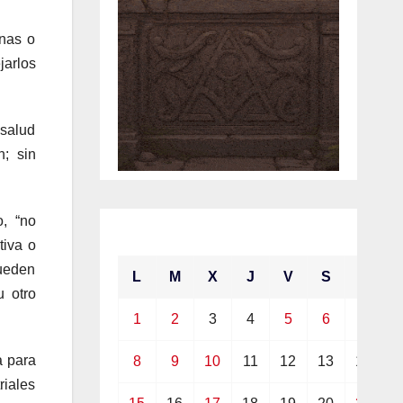
onas o
jarlos
 salud
n; sin
o, “no
febrero 2021
tiva o
pueden
L
M
X
J
V
S
D
u otro
1
2
3
4
5
6
7
a para
8
9
10
11
12
13
14
riales