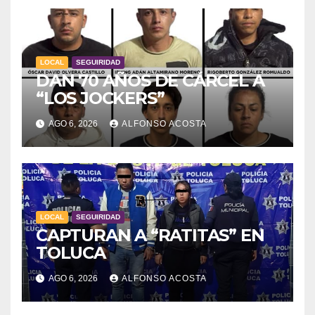
LOCAL
SEGUIRIDAD
DAN 70 AÑOS DE CÁRCEL A
“LOS JOCKERS”
AGO 6, 2026
ALFONSO ACOSTA
LOCAL
SEGUIRIDAD
CAPTURAN A “RATITAS” EN
TOLUCA
AGO 6, 2026
ALFONSO ACOSTA