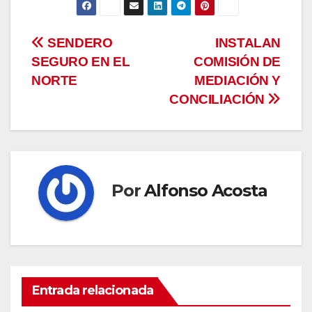
Navegación
SENDERO
INSTALAN
SEGURO EN EL
COMISIÓN DE
de
NORTE
MEDIACIÓN Y
entradas
CONCILIACIÓN
Por
Alfonso Acosta
Entrada relacionada