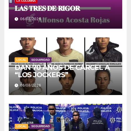
LA COLUMNA
𝐋𝐀𝐒 𝐓𝐑𝐄𝐒 𝐃𝐄 𝐑𝐈𝐆𝐎𝐑
06/08/2026
LOCAL
SEGUIRIDAD
DAN 70 AÑOS DE CÁRCEL A
“LOS JOCKERS”
06/08/2026
LOCAL
SEGUIRIDAD