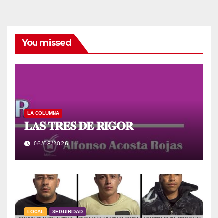
You missed
LA COLUMNA
𝐋𝐀𝐒 𝐓𝐑𝐄𝐒 𝐃𝐄 𝐑𝐈𝐆𝐎𝐑
06/08/2026
LOCAL
SEGUIRIDAD