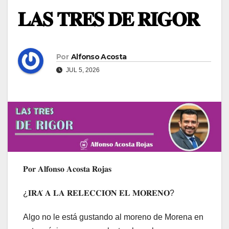
𝐋𝐀𝐒 𝐓𝐑𝐄𝐒 𝐃𝐄 𝐑𝐈𝐆𝐎𝐑
Por
Alfonso Acosta
JUL 5, 2026
𝐏𝐨𝐫 𝐀𝐥𝐟𝐨𝐧𝐬𝐨 𝐀𝐜𝐨𝐬𝐭𝐚 𝐑𝐨𝐣𝐚𝐬
¿𝐈𝐑𝐀́ 𝐀 𝐋𝐀 𝐑𝐄𝐋𝐄𝐂𝐂𝐈𝐎́𝐍 𝐄𝐋 𝐌𝐎𝐑𝐄𝐍𝐎?
Algo no le está gustando al moreno de Morena en