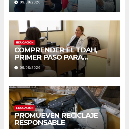
09/08/2026
INFORMES
EDUCACIÓN
COMPRENDER EL TDAH,
PRIMER PASO PARA
DERRIBAR ESTIGMAS
09/08/2026
EDUCACIÓN
PROMUEVEN RECICLAJE
RESPONSABLE