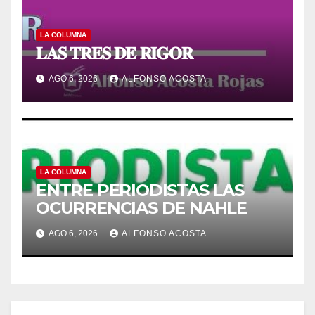
LA COLUMNA
𝐋𝐀𝐒 𝐓𝐑𝐄𝐒 𝐃𝐄 𝐑𝐈𝐆𝐎𝐑
AGO 6, 2026
ALFONSO ACOSTA
LA COLUMNA
ENTRE PERIODISTAS LAS
OCURRENCIAS DE NAHLE
AGO 6, 2026
ALFONSO ACOSTA