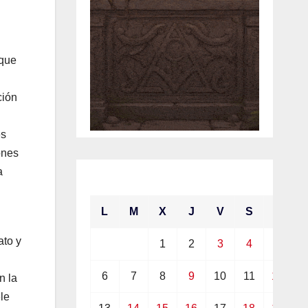
 que
ción
es
ones
a
julio 2026
L
M
X
J
V
S
D
ato y
1
2
3
4
5
6
7
8
9
10
11
12
n la
le