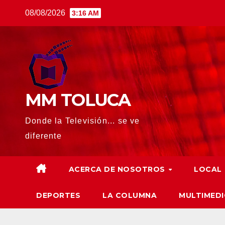
Saltar
08/08/2026
3:16 AM
al
contenido
MM TOLUCA
Donde la Televisión... se ve
diferente
ACERCA DE NOSOTROS
LOCAL
DEPORTES
LA COLUMNA
MULTIMEDI