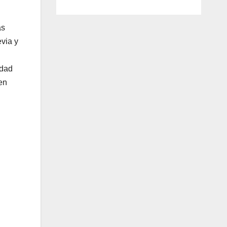
as
evia y
idad
ten