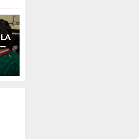
 LA
echo