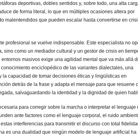
áforas deportivas, dobles sentidos y, sobre todo, una alta car
aduce de forma literal, lo que en múltiples ocasiones altera por
do malentendidos que pueden escalar hasta convertirse en crisi
rete profesional se vuelve indispensable. Este especialista no o
, sino como un mediador cultural y un gestor de crisis en tiemp
en entornos masivos exige una agilidad mental que va más allá d
 conocimiento enciclopédico de las variantes dialectales, una
 la capacidad de tomar decisiones éticas y lingüísticas en
ención detrás de la frase y adapta el mensaje para que resuene 
legada, salvaguardando la identidad y la dignidad de quien habl
ecesaria para corregir sobre la marcha o interpretar el lenguaje
funden ante factores como el lenguaje corporal, el ruido ambient
 estas interferencias para transmitir el discurso con total fidelida
a es una dualidad que ningún modelo de lenguaje artificial ha