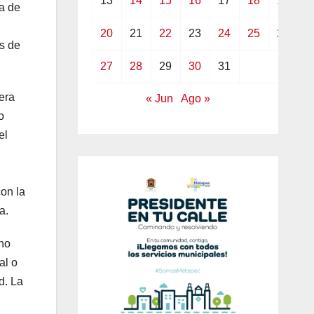
13
14
15
16
17
18
19
ga de
20
21
22
23
24
25
26
s de
27
28
29
30
31
pera
« Jun
Ago »
o
el
con la
a.
 no
al o
d. La