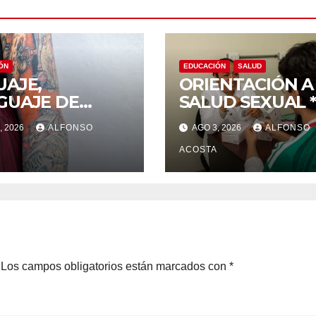
ÓN
EDUCACIÓN
SALUD
UAJE,
ORIENTACIÓN A
GUAJE DE
SALUD SEXUAL *
NTIDAD Y
Planificación
, 2026
ALFONSO
AGO 3, 2026
ALFONSO
TENENCIA
familiar, un der
ACOSTA
Los campos obligatorios están marcados con
*