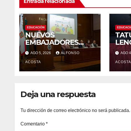
Entrada relacionada
EDUCACIÓN
EDUCACI
NUEVOS
TAT
EMBAJADORES
LEN
UNIVERSITARIOS
IDE
AGO 5, 2026
ALFONSO
AGO 4
PER
ACOSTA
ACOSTA
Deja una respuesta
Tu dirección de correo electrónico no será publicada.
Comentario
*