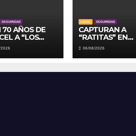
SEGUIRIDAD
LOCAL
SEGUIRIDAD
 70 AÑOS DE
CAPTURAN A
CEL A “LOS
“RATITAS” EN
KERS”
TOLUCA
/2026
06/08/2026