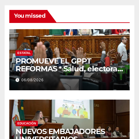
You missed
ESTATAL
PROMUEVE EL GPPT
REFORMAS * Salud, electoral
y justicia, de las principales
06/08/2026
EDUCACIÓN
NUEVOS EMBAJADORES