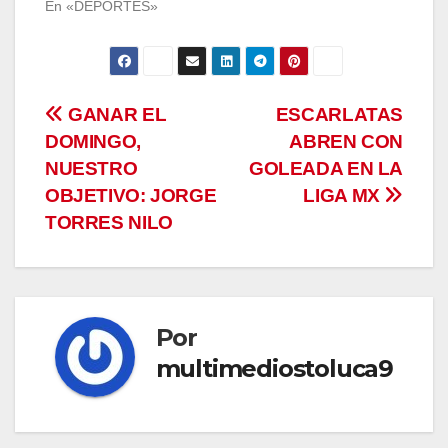
En «DEPORTES»
Navegación
GANAR EL
ESCARLATAS
DOMINGO,
ABREN CON
de
NUESTRO
GOLEADA EN LA
entradas
OBJETIVO: JORGE
LIGA MX
TORRES NILO
Por
multimediostoluca9