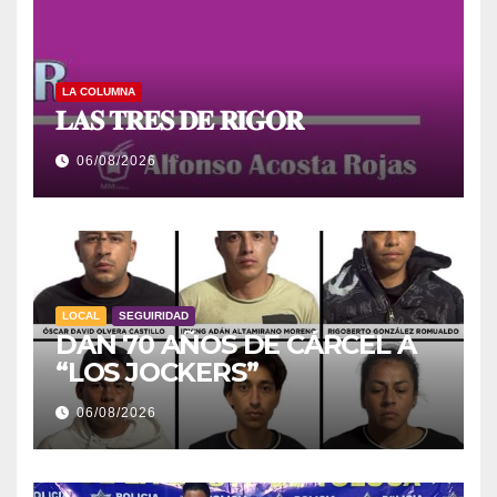
LA COLUMNA
𝐋𝐀𝐒 𝐓𝐑𝐄𝐒 𝐃𝐄 𝐑𝐈𝐆𝐎𝐑
06/08/2026
LOCAL
SEGUIRIDAD
DAN 70 AÑOS DE CÁRCEL A
“LOS JOCKERS”
06/08/2026