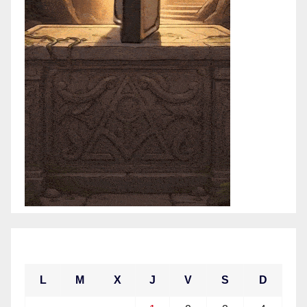
julio 2021
L
M
X
J
V
S
D