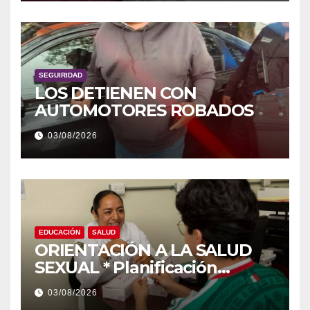
SEGUIRIDAD
LOS DETIENEN CON
AUTOMOTORES ROBADOS
03/08/2026
EDUCACIÓN
SALUD
ORIENTACIÓN A LA SALUD
SEXUAL * Planificación
familiar, un derecho
03/08/2026