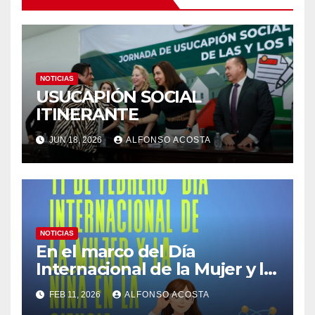
NOTICIAS
USUCAPIÓN SOCIAL
ITINERANTE
JUN 18, 2026
ALFONSO ACOSTA
NOTICIAS
En el marco del Día
Internacional de la Mujer y la
Niña en la Ciencia, este 11 de
FEB 11, 2026
ALFONSO ACOSTA
febrero reconocemos la