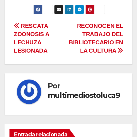
Navegación
RESCATA
RECONOCEN EL
ZOONOSIS A
TRABAJO DEL
de
LECHUZA
BIBLIOTECARIO EN
entradas
LESIONADA
LA CULTURA
Por
multimediostoluca9
Entrada relacionada