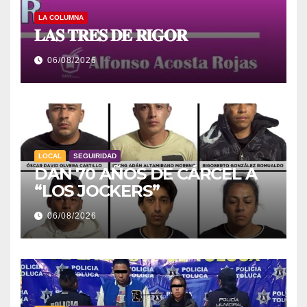
LA COLUMNA
𝐋𝐀𝐒 𝐓𝐑𝐄𝐒 𝐃𝐄 𝐑𝐈𝐆𝐎𝐑
06/08/2026
LOCAL
SEGUIRIDAD
DAN 70 AÑOS DE CÁRCEL A
“LOS JOCKERS”
06/08/2026