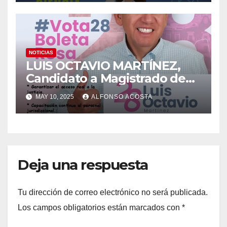
invaluable contribución de
las mujeres y niñas que, con
su talento, dedicación y
vocación, fortalecen el
desarrollo científico y
NOTICIAS
LUIS OCTAVIO MARTÍNEZ,
tecnológico de nuestra
Candidato a Magistrado de
sociedad.
Circuito en Materia Mixta, en
MAY 10, 2025
ALFONSO ACOSTA
el Estado de México.
Deja una respuesta
Tu dirección de correo electrónico no será publicada.
Los campos obligatorios están marcados con
*