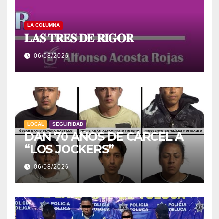
LA COLUMNA
𝐋𝐀𝐒 𝐓𝐑𝐄𝐒 𝐃𝐄 𝐑𝐈𝐆𝐎𝐑
06/08/2026
LOCAL
SEGUIRIDAD
DAN 70 AÑOS DE CÁRCEL A
“LOS JOCKERS”
06/08/2026