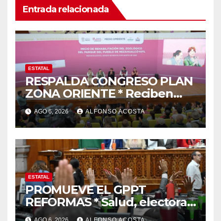
Entrada relacionada
ESTATAL
RESPALDA CONGRESO PLAN
ZONA ORIENTE * Reciben
reconocimiento de la
AGO 6, 2026
ALFONSO ACOSTA
gobernadora Delfina Gómez
ESTATAL
PROMUEVE EL GPPT
REFORMAS * Salud, electoral
y justicia, de las principales
AGO 6, 2026
ALFONSO ACOSTA