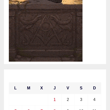
julio 2021
L
M
X
J
V
S
D
1
2
3
4