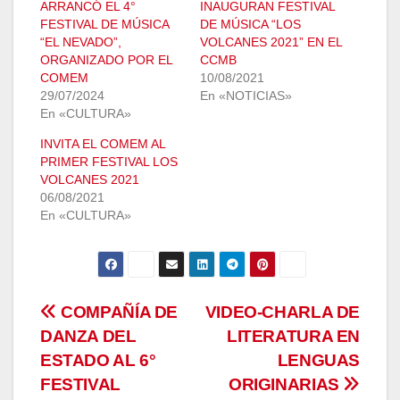
ARRANCÓ EL 4°
INAUGURAN FESTIVAL
FESTIVAL DE MÚSICA
DE MÚSICA “LOS
“EL NEVADO”,
VOLCANES 2021” EN EL
ORGANIZADO POR EL
CCMB
COMEM
10/08/2021
29/07/2024
En «NOTICIAS»
En «CULTURA»
INVITA EL COMEM AL
PRIMER FESTIVAL LOS
VOLCANES 2021
06/08/2021
En «CULTURA»
Navegación
COMPAÑÍA DE
VIDEO-CHARLA DE
DANZA DEL
LITERATURA EN
de
ESTADO AL 6°
LENGUAS
entradas
FESTIVAL
ORIGINARIAS