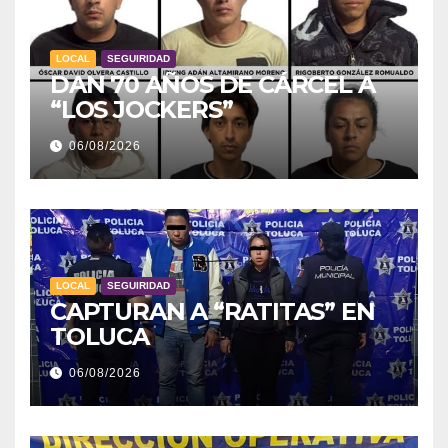
LOCAL
SEGUIRIDAD
DAN 70 AÑOS DE CÁRCEL A
“LOS JOCKERS”
06/08/2026
LOCAL
SEGUIRIDAD
CAPTURAN A “RATITAS” EN
TOLUCA
06/08/2026