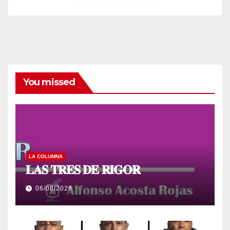
You missed
LA COLUMNA
𝐋𝐀𝐒 𝐓𝐑𝐄𝐒 𝐃𝐄 𝐑𝐈𝐆𝐎𝐑
06/08/2026