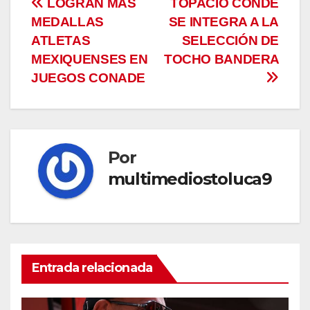
Navegación
LOGRAN MÁS
TOPACIO CONDE
MEDALLAS
SE INTEGRA A LA
de
ATLETAS
SELECCIÓN DE
entradas
MEXIQUENSES EN
TOCHO BANDERA
JUEGOS CONADE
Por
multimediostoluca9
Entrada relacionada