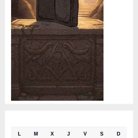
julio 2021
L
M
X
J
V
S
D