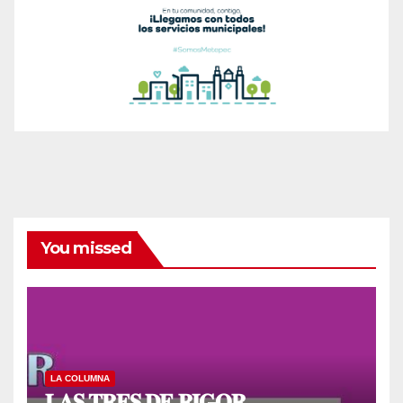
You missed
LA COLUMNA
𝐋𝐀𝐒 𝐓𝐑𝐄𝐒 𝐃𝐄 𝐑𝐈𝐆𝐎𝐑