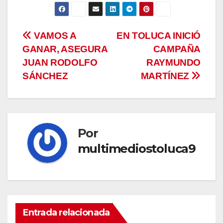
Navegación
VAMOS A
EN TOLUCA INICIÓ
GANAR, ASEGURA
CAMPAÑA
de
JUAN RODOLFO
RAYMUNDO
entradas
SÁNCHEZ
MARTÍNEZ
Por
multimediostoluca9
Entrada relacionada