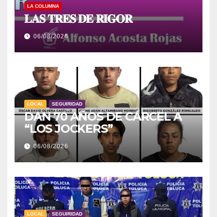
LA COLUMNA
𝐋𝐀𝐒 𝐓𝐑𝐄𝐒 𝐃𝐄 𝐑𝐈𝐆𝐎𝐑
06/08/2026
LOCAL
SEGUIRIDAD
DAN 70 AÑOS DE CÁRCEL A
“LOS JOCKERS”
06/08/2026
LOCAL
SEGUIRIDAD