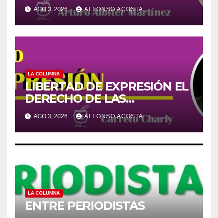
AGO 3, 2026
ALFONSO ACOSTA
LA COLUMNA
LIBERTAD DE EXPRESIÓN EL
DERECHO DE LAS
AUDIENCIAS
AGO 3, 2026
ALFONSO ACOSTA
LA COLUMNA
ENTRE PERIODISTAS