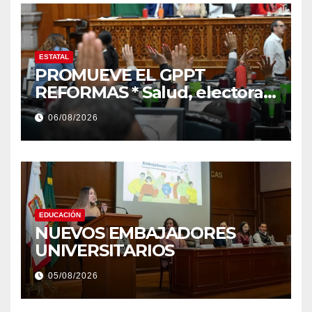
ESTATAL
PROMUEVE EL GPPT
REFORMAS * Salud, electoral
y justicia, de las principales
06/08/2026
EDUCACIÓN
NUEVOS EMBAJADORES
UNIVERSITARIOS
05/08/2026