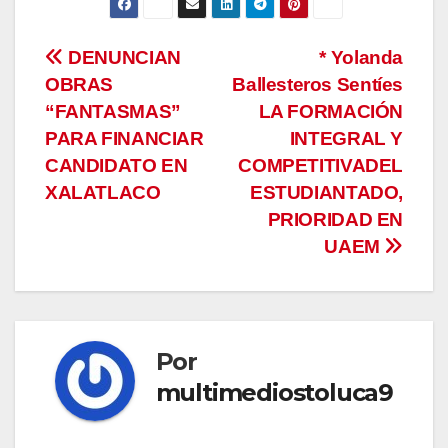
Navegación
DENUNCIAN
* Yolanda
OBRAS
Ballesteros Sentíes
de
“FANTASMAS”
LA FORMACIÓN
entradas
PARA FINANCIAR
INTEGRAL Y
CANDIDATO EN
COMPETITIVADEL
XALATLACO
ESTUDIANTADO,
PRIORIDAD EN
UAEM
Por
multimediostoluca9