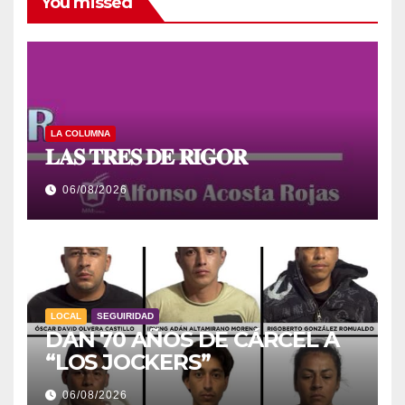
You missed
LA COLUMNA
𝐋𝐀𝐒 𝐓𝐑𝐄𝐒 𝐃𝐄 𝐑𝐈𝐆𝐎𝐑
06/08/2026
LOCAL
SEGUIRIDAD
DAN 70 AÑOS DE CÁRCEL A
“LOS JOCKERS”
06/08/2026