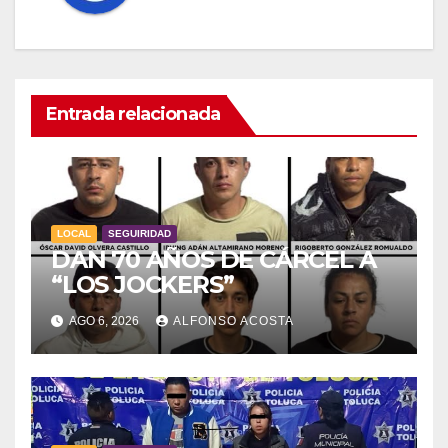
Entrada relacionada
LOCAL
SEGUIRIDAD
DAN 70 AÑOS DE CÁRCEL A
“LOS JOCKERS”
AGO 6, 2026
ALFONSO ACOSTA