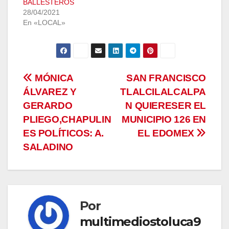
BALLESTEROS
28/04/2021
En «LOCAL»
Navegación
MÓNICA
SAN FRANCISCO
ÁLVAREZ Y
TLALCILALCALPA
de
GERARDO
N QUIERESER EL
entradas
PLIEGO,CHAPULIN
MUNICIPIO 126 EN
ES POLÍTICOS: A.
EL EDOMEX
SALADINO
Por
multimediostoluca9