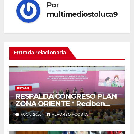
Por
multimediostoluca9
Entrada relacionada
ESTATAL
RESPALDA CONGRESO PLAN
ZONA ORIENTE * Reciben
reconocimiento de la
AGO 6, 2026
ALFONSO ACOSTA
gobernadora Delfina Gómez