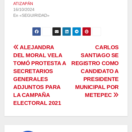
ATIZAPÁN
16/10/2024
En «SEGUIRIDAD»
Navegación
ALEJANDRA
CARLOS
DEL MORAL VELA
SANTIAGO SE
de
TOMÓ PROTESTA A
REGISTRO COMO
entradas
SECRETARIOS
CANDIDATO A
GENERALES
PRESIDENTE
ADJUNTOS PARA
MUNICIPAL POR
LA CAMPAÑA
METEPEC
ELECTORAL 2021