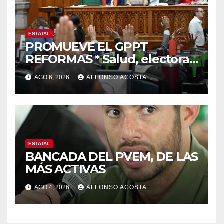
ESTATAL
PROMUEVE EL GPPT
REFORMAS * Salud, electoral
y justicia, de las principales
AGO 6, 2026
ALFONSO ACOSTA
ESTATAL
BANCADA DEL PVEM, DE LAS
MÁS ACTIVAS
AGO 4, 2026
ALFONSO ACOSTA