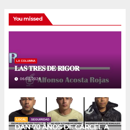
You missed
LA COLUMNA
𝐋𝐀𝐒 𝐓𝐑𝐄𝐒 𝐃𝐄 𝐑𝐈𝐆𝐎𝐑
06/08/2026
LOCAL
SEGUIRIDAD
DAN 70 AÑOS DE CÁRCEL A