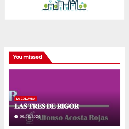
You missed
LA COLUMNA
𝐋𝐀𝐒 𝐓𝐑𝐄𝐒 𝐃𝐄 𝐑𝐈𝐆𝐎𝐑
06/08/2026