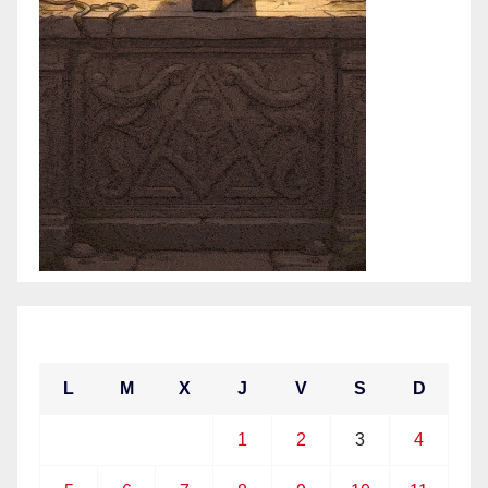
abril 2021
L
M
X
J
V
S
D
1
2
3
4