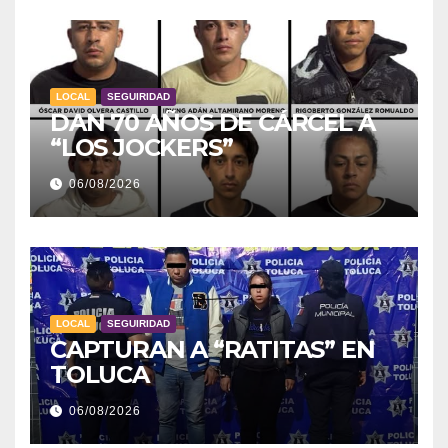
LOCAL
SEGUIRIDAD
DAN 70 AÑOS DE CÁRCEL A
“LOS JOCKERS”
06/08/2026
LOCAL
SEGUIRIDAD
CAPTURAN A “RATITAS” EN
TOLUCA
06/08/2026