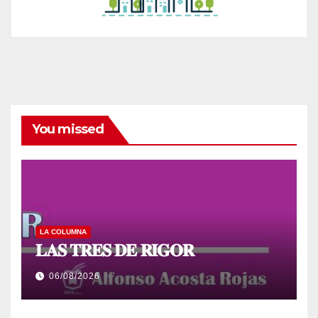
You missed
LA COLUMNA
𝐋𝐀𝐒 𝐓𝐑𝐄𝐒 𝐃𝐄 𝐑𝐈𝐆𝐎𝐑
06/08/2026