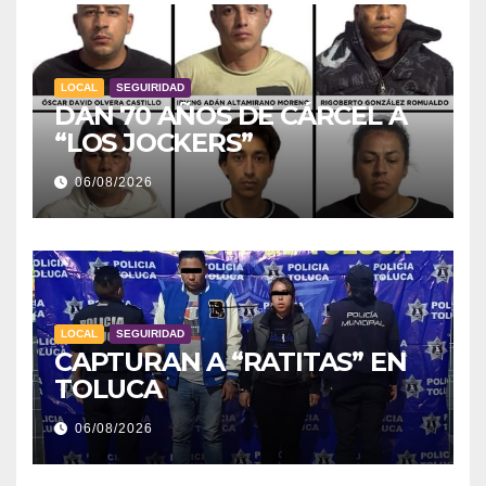
LOCAL
SEGUIRIDAD
DAN 70 AÑOS DE CÁRCEL A
“LOS JOCKERS”
06/08/2026
LOCAL
SEGUIRIDAD
CAPTURAN A “RATITAS” EN
TOLUCA
06/08/2026