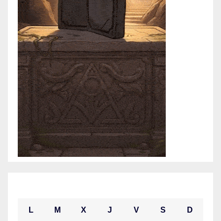
abril 2021
L
M
X
J
V
S
D