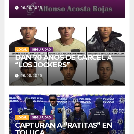
06/08/2026
LOCAL
SEGUIRIDAD
DAN 70 AÑOS DE CÁRCEL A
“LOS JOCKERS”
06/08/2026
LOCAL
SEGUIRIDAD
CAPTURAN A “RATITAS” EN
TOLUCA