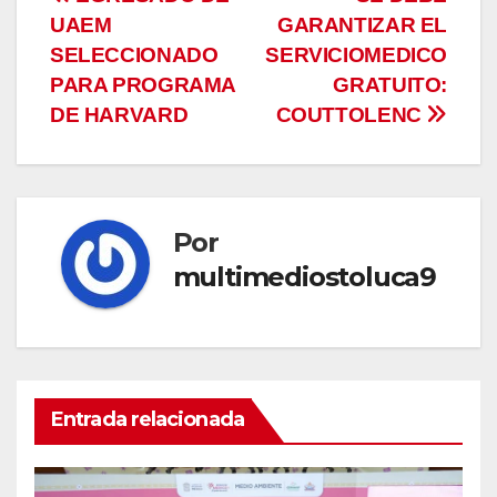
Navegación
UAEM
GARANTIZAR EL
de
SELECCIONADO
SERVICIOMEDICO
entradas
PARA PROGRAMA
GRATUITO:
DE HARVARD
COUTTOLENC
Por
multimediostoluca9
Entrada relacionada