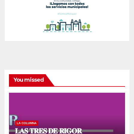
You missed
LA COLUMNA
𝐋𝐀𝐒 𝐓𝐑𝐄𝐒 𝐃𝐄 𝐑𝐈𝐆𝐎𝐑