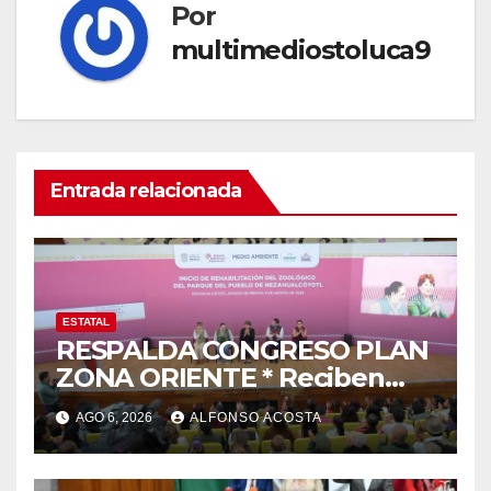
Por
multimediostoluca9
Entrada relacionada
ESTATAL
RESPALDA CONGRESO PLAN
ZONA ORIENTE * Reciben
reconocimiento de la
AGO 6, 2026
ALFONSO ACOSTA
gobernadora Delfina Gómez