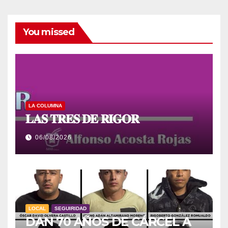
You missed
LA COLUMNA
𝐋𝐀𝐒 𝐓𝐑𝐄𝐒 𝐃𝐄 𝐑𝐈𝐆𝐎𝐑
06/08/2026
LOCAL
SEGUIRIDAD
DAN 70 AÑOS DE CÁRCEL A