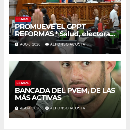
ESTATAL
PROMUEVE EL GPPT
REFORMAS * Salud, electoral
y justicia, de las principales
AGO 6, 2026
ALFONSO ACOSTA
ESTATAL
BANCADA DEL PVEM, DE LAS
MÁS ACTIVAS
AGO 4, 2026
ALFONSO ACOSTA