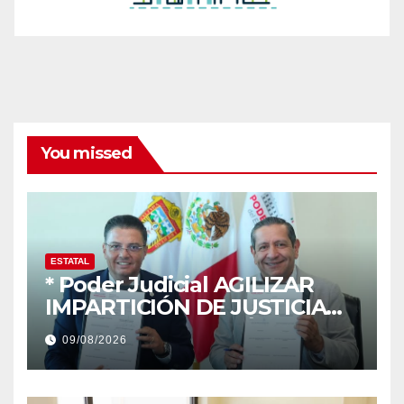
You missed
ESTATAL
* Poder Judicial AGILIZAR
IMPARTICIÓN DE JUSTICIA
CON DIGITALIZACIÓN DE
09/08/2026
INFORMES