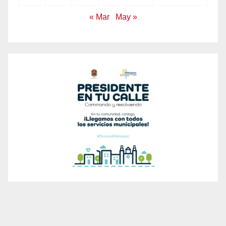
« Mar
May »