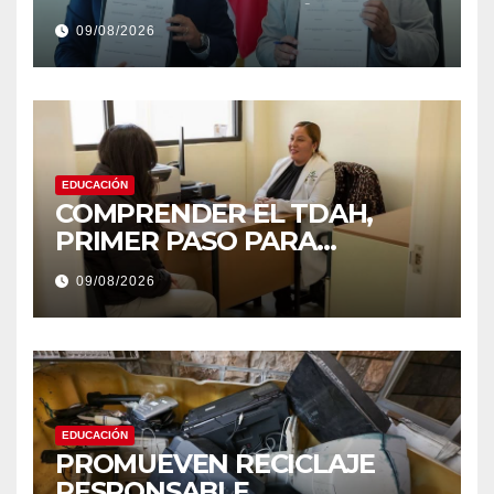
CON DIGITALIZACIÓN DE
09/08/2026
INFORMES
EDUCACIÓN
COMPRENDER EL TDAH,
PRIMER PASO PARA
DERRIBAR ESTIGMAS
09/08/2026
EDUCACIÓN
PROMUEVEN RECICLAJE
RESPONSABLE