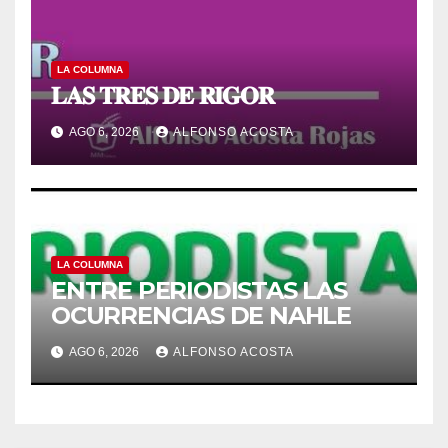
LA COLUMNA
𝐋𝐀𝐒 𝐓𝐑𝐄𝐒 𝐃𝐄 𝐑𝐈𝐆𝐎𝐑
AGO 6, 2026
ALFONSO ACOSTA
LA COLUMNA
ENTRE PERIODISTAS LAS
OCURRENCIAS DE NAHLE
AGO 6, 2026
ALFONSO ACOSTA