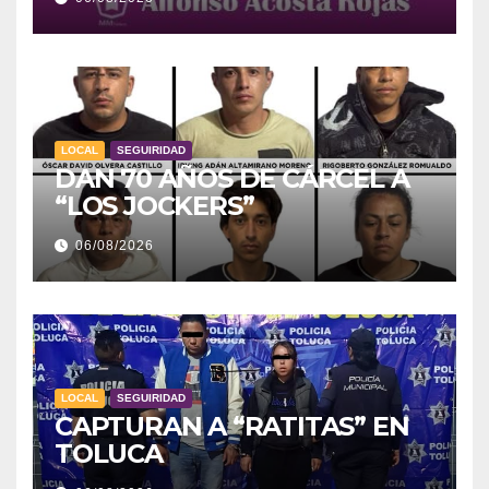
LOCAL
SEGUIRIDAD
DAN 70 AÑOS DE CÁRCEL A
“LOS JOCKERS”
06/08/2026
LOCAL
SEGUIRIDAD
CAPTURAN A “RATITAS” EN
TOLUCA