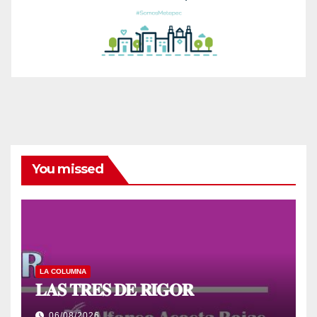
You missed
LA COLUMNA
𝐋𝐀𝐒 𝐓𝐑𝐄𝐒 𝐃𝐄 𝐑𝐈𝐆𝐎𝐑
06/08/2026