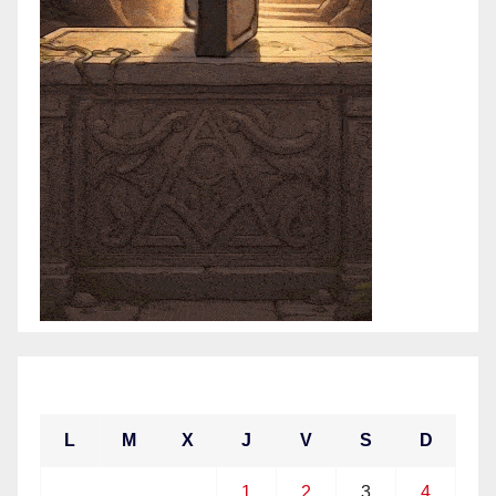
abril 2021
L
M
X
J
V
S
D
1
2
3
4