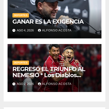
DEPORTES
GANAR ES LA EXIGENCIA
AGO 4, 2026
ALFONSO ACOSTA
DEPORTES
REGRESÓ EL TRIUNFO AL
NEMESIO * Los Diablos
derrotaron a los Hidrocálidos
AGO 2, 2026
ALFONSO ACOSTA
en la fecha 3