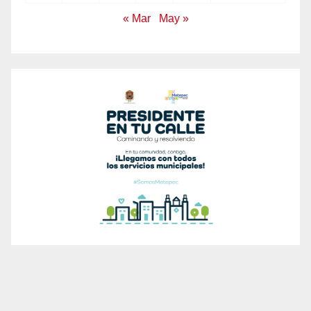
« Mar
May »