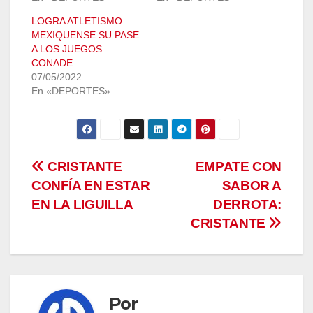
LOGRA ATLETISMO
MEXIQUENSE SU PASE
A LOS JUEGOS
CONADE
07/05/2022
En «DEPORTES»
Navegación
CRISTANTE
EMPATE CON
CONFÍA EN ESTAR
SABOR A
de
EN LA LIGUILLA
DERROTA:
entradas
CRISTANTE
Por