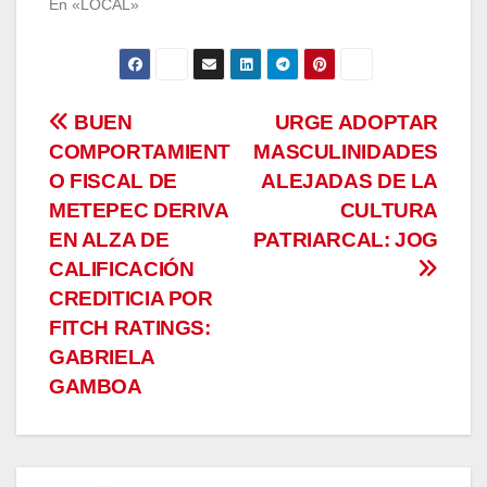
En «LOCAL»
Navegación
BUEN
URGE ADOPTAR
COMPORTAMIENT
MASCULINIDADES
de
O FISCAL DE
ALEJADAS DE LA
entradas
METEPEC DERIVA
CULTURA
EN ALZA DE
PATRIARCAL: JOG
CALIFICACIÓN
CREDITICIA POR
FITCH RATINGS:
GABRIELA
GAMBOA