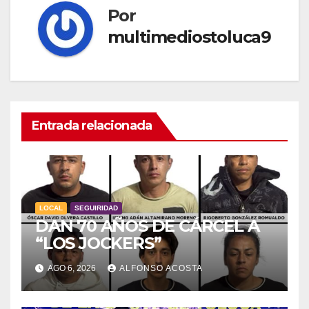
Por
multimediostoluca9
Entrada relacionada
LOCAL
SEGUIRIDAD
DAN 70 AÑOS DE CÁRCEL A
“LOS JOCKERS”
AGO 6, 2026
ALFONSO ACOSTA