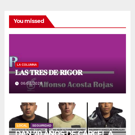
You missed
LA COLUMNA
𝐋𝐀𝐒 𝐓𝐑𝐄𝐒 𝐃𝐄 𝐑𝐈𝐆𝐎𝐑
06/08/2026
LOCAL
SEGUIRIDAD
DAN 70 AÑOS DE CÁRCEL A