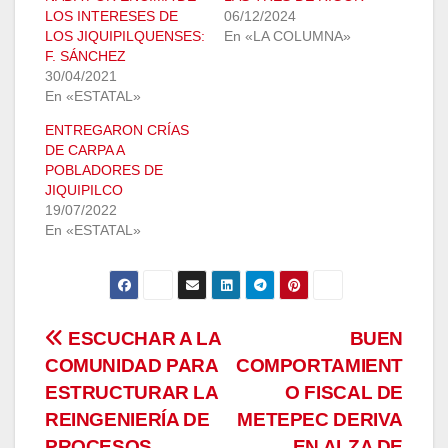
LOS INTERESES DE
06/12/2024
LOS JIQUIPILQUENSES:
En «LA COLUMNA»
F. SÁNCHEZ
30/04/2021
En «ESTATAL»
ENTREGARON CRÍAS
DE CARPA A
POBLADORES DE
JIQUIPILCO
19/07/2022
En «ESTATAL»
Navegación
ESCUCHAR A LA
BUEN
COMUNIDAD PARA
COMPORTAMIENT
de
ESTRUCTURAR LA
O FISCAL DE
entradas
REINGENIERÍA DE
METEPEC DERIVA
PROCESOS,
EN ALZA DE