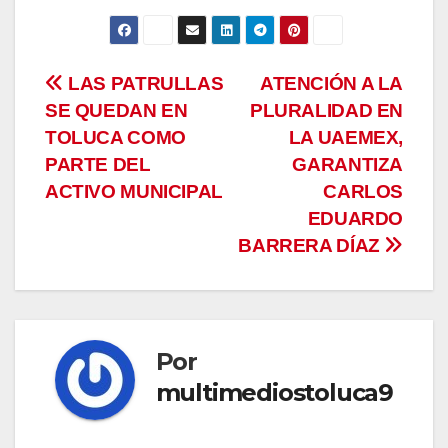
Navegación
LAS PATRULLAS
ATENCIÓN A LA
SE QUEDAN EN
PLURALIDAD EN
de
TOLUCA COMO
LA UAEMEX,
entradas
PARTE DEL
GARANTIZA
ACTIVO MUNICIPAL
CARLOS
EDUARDO
BARRERA DÍAZ
Por
multimediostoluca9