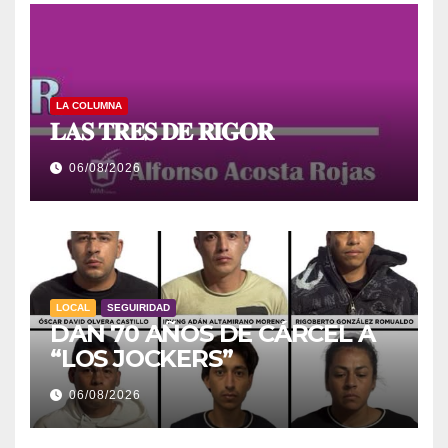
LA COLUMNA
𝐋𝐀𝐒 𝐓𝐑𝐄𝐒 𝐃𝐄 𝐑𝐈𝐆𝐎𝐑
06/08/2026
LOCAL
SEGUIRIDAD
DAN 70 AÑOS DE CÁRCEL A
“LOS JOCKERS”
06/08/2026