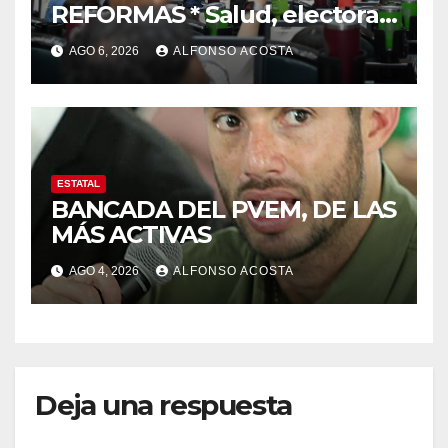
REFORMAS * Salud, electoral
y justicia, de las principales
AGO 6, 2026
ALFONSO ACOSTA
ESTATAL
BANCADA DEL PVEM, DE LAS
MÁS ACTIVAS
AGO 4, 2026
ALFONSO ACOSTA
Deja una respuesta