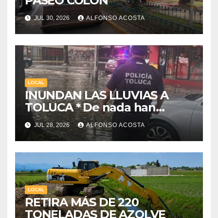
PASEO COLÓN
JUL 30, 2026
ALFONSO ACOSTA
LOCAL
INUNDAN LAS LLUVIAS A
TOLUCA * De nada han
servido las obras municipales
JUL 28, 2026
ALFONSO ACOSTA
LOCAL
RETIRA MÁS DE 220
TONELADAS DE AZOLVE