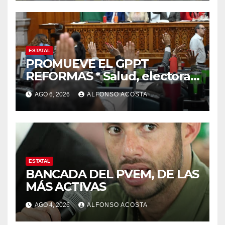
ESTATAL
PROMUEVE EL GPPT
REFORMAS * Salud, electoral
y justicia, de las principales
AGO 6, 2026
ALFONSO ACOSTA
ESTATAL
BANCADA DEL PVEM, DE LAS
MÁS ACTIVAS
AGO 4, 2026
ALFONSO ACOSTA