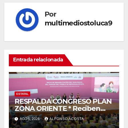
Por
multimediostoluca9
Entrada relacionada
ESTATAL
RESPALDA CONGRESO PLAN
ZONA ORIENTE * Reciben
reconocimiento de la
AGO 6, 2026
ALFONSO ACOSTA
gobernadora Delfina Gómez