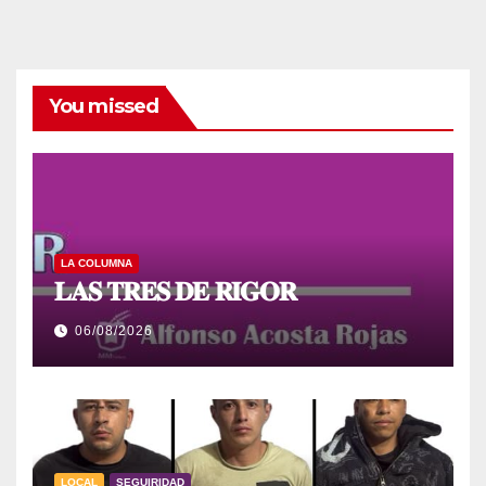
You missed
LA COLUMNA
𝐋𝐀𝐒 𝐓𝐑𝐄𝐒 𝐃𝐄 𝐑𝐈𝐆𝐎𝐑
06/08/2026
LOCAL
SEGUIRIDAD