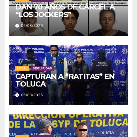
DAN 70 AÑOS DE CÁRCEL A
“LOS JOCKERS”
06/08/2026
LOCAL
SEGUIRIDAD
CAPTURAN A “RATITAS” EN
TOLUCA
06/08/2026