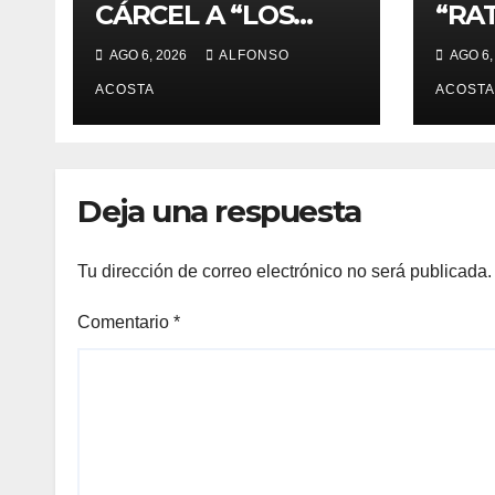
CÁRCEL A “LOS
“RAT
JOCKERS”
TOL
AGO 6, 2026
ALFONSO
AGO 6,
ACOSTA
ACOSTA
Deja una respuesta
Tu dirección de correo electrónico no será publicada.
Comentario
*