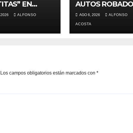
ITAS” EN
AUTOS ROBADO
UCA
 2026
ALFONSO
AGO 6, 2026
ALFONSO
ACOSTA
Los campos obligatorios están marcados con
*