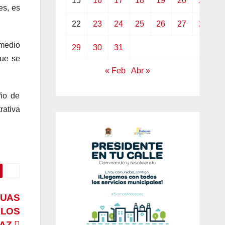
15
16
17
18
19
20
21
es, es
22
23
24
25
26
27
28
 medio
29
30
31
que se
« Feb
Abr »
eño de
rativa
GUAS
RLOS
ÍAZ