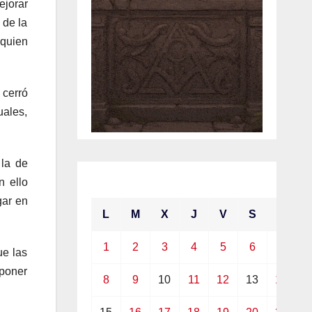
ejorar
 de la
 quien
 cerró
uales,
 la de
marzo 2021
n ello
gar en
L
M
X
J
V
S
D
1
2
3
4
5
6
7
ue las
oponer
8
9
10
11
12
13
14