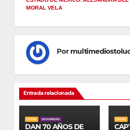
entradas
MORAL VELA
Por
multimediostolu
Entrada relacionada
LOCAL
SEGUIRIDAD
LOCAL
DAN 70 AÑOS DE
CAP