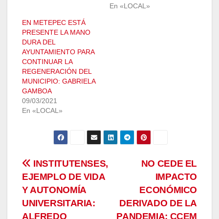
En «LOCAL»
EN METEPEC ESTÁ
PRESENTE LA MANO
DURA DEL
AYUNTAMIENTO PARA
CONTINUAR LA
REGENERACIÓN DEL
MUNICIPIO: GABRIELA
GAMBOA
09/03/2021
En «LOCAL»
Navegación
INSTITUTENSES,
NO CEDE EL
EJEMPLO DE VIDA
IMPACTO
de
Y AUTONOMÍA
ECONÓMICO
entradas
UNIVERSITARIA:
DERIVADO DE LA
ALFREDO
PANDEMIA: CCEM