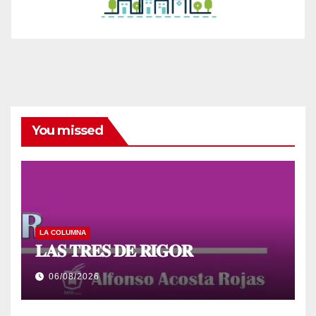
You missed
LA COLUMNA
𝐋𝐀𝐒 𝐓𝐑𝐄𝐒 𝐃𝐄 𝐑𝐈𝐆𝐎𝐑
06/08/2026