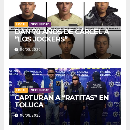
LOCAL
SEGUIRIDAD
DAN 70 AÑOS DE CÁRCEL A
“LOS JOCKERS”
06/08/2026
LOCAL
SEGUIRIDAD
CAPTURAN A “RATITAS” EN
TOLUCA
06/08/2026