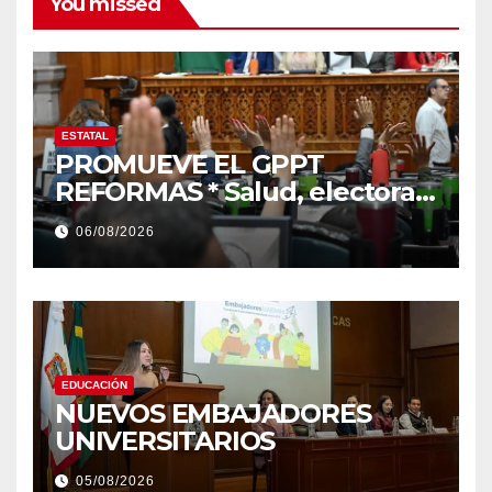
You missed
ESTATAL
PROMUEVE EL GPPT
REFORMAS * Salud, electoral
y justicia, de las principales
06/08/2026
EDUCACIÓN
NUEVOS EMBAJADORES
UNIVERSITARIOS
05/08/2026