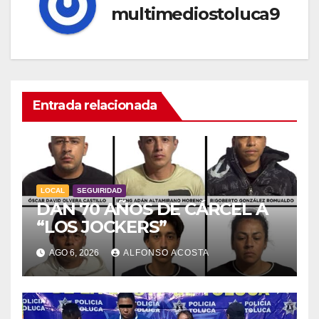
multimediostoluca9
Entrada relacionada
LOCAL
SEGUIRIDAD
DAN 70 AÑOS DE CÁRCEL A
“LOS JOCKERS”
AGO 6, 2026
ALFONSO ACOSTA