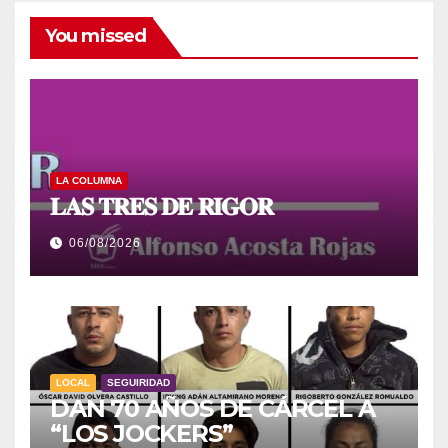
You missed
LA COLUMNA
𝐋𝐀𝐒 𝐓𝐑𝐄𝐒 𝐃𝐄 𝐑𝐈𝐆𝐎𝐑
06/08/2026
LOCAL
SEGUIRIDAD
DAN 70 AÑOS DE CÁRCEL A
“LOS JOCKERS”