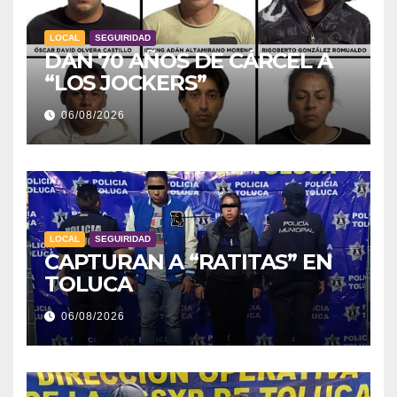
LOCAL
SEGUIRIDAD
DAN 70 AÑOS DE CÁRCEL A
“LOS JOCKERS”
06/08/2026
LOCAL
SEGUIRIDAD
CAPTURAN A “RATITAS” EN
TOLUCA
06/08/2026