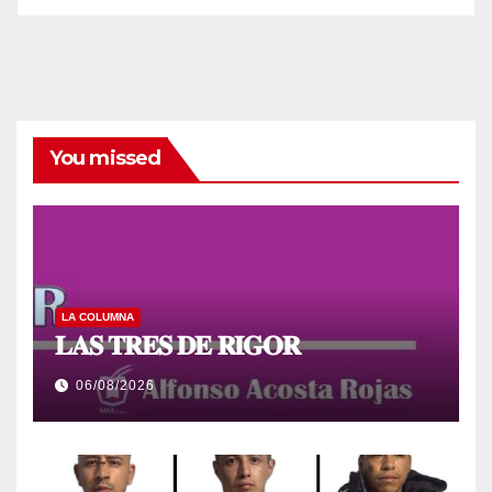
You missed
LA COLUMNA
𝐋𝐀𝐒 𝐓𝐑𝐄𝐒 𝐃𝐄 𝐑𝐈𝐆𝐎𝐑
06/08/2026