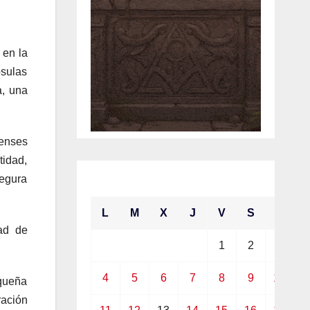
 en la
psulas
a, una
uenses
tidad,
enero 2021
segura
L
M
X
J
V
S
D
dad de
1
2
3
4
5
6
7
8
9
10
queña
ración