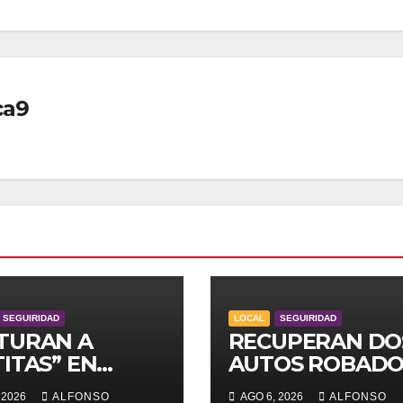
ca9
SEGUIRIDAD
LOCAL
SEGUIRIDAD
TURAN A
RECUPERAN DO
ITAS” EN
AUTOS ROBADO
UCA
 2026
ALFONSO
AGO 6, 2026
ALFONSO