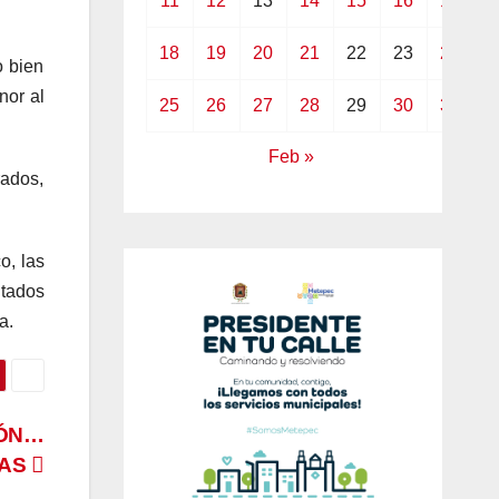
11
12
13
14
15
16
17
18
19
20
21
22
23
24
o bien
nor al
25
26
27
28
29
30
31
Feb »
rados,
o, las
itados
a.
IÓN…
LAS