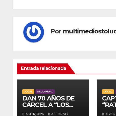
entradas
Por
multimediostolu
Entrada relacionada
LOCAL
SEGUIRIDAD
LOCAL
DAN 70 AÑOS DE
CAP
CÁRCEL A “LOS
“RAT
JOCKERS”
TOL
AGO 6, 2026
ALFONSO
AGO 6,