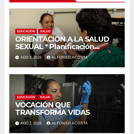
EDUCACIÓN
SALUD
ORIENTACIÓN A LA SALUD
SEXUAL * Planificación
familiar, un derecho
AGO 3, 2026
ALFONSO ACOSTA
EDUCACIÓN
SALUD
VOCACIÓN QUE
TRANSFORMA VIDAS
AGO 2, 2026
ALFONSO ACOSTA