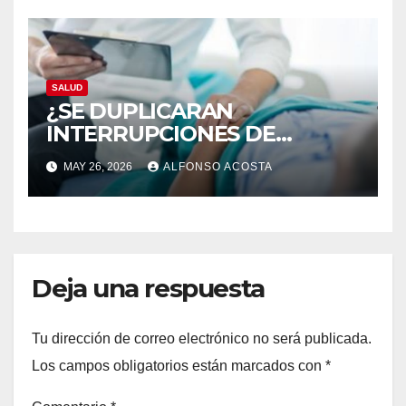
SALUD
¿SE DUPLICARAN
INTERRUPCIONES DE
EMBARAZO LEGALES?
MAY 26, 2026
ALFONSO ACOSTA
Deja una respuesta
Tu dirección de correo electrónico no será publicada.
Los campos obligatorios están marcados con
*