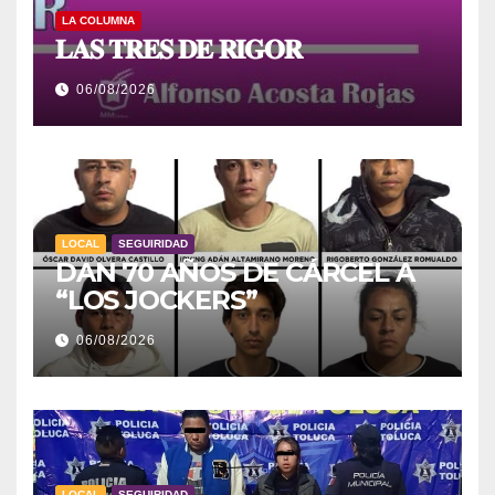
LA COLUMNA
𝐋𝐀𝐒 𝐓𝐑𝐄𝐒 𝐃𝐄 𝐑𝐈𝐆𝐎𝐑
06/08/2026
LOCAL
SEGUIRIDAD
DAN 70 AÑOS DE CÁRCEL A
“LOS JOCKERS”
06/08/2026
LOCAL
SEGUIRIDAD