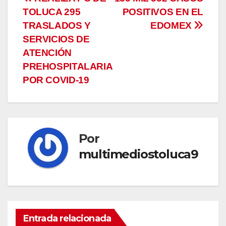
Navegación
TOLUCA 295
POSITIVOS EN EL
de
TRASLADOS Y
EDOMEX
entradas
SERVICIOS DE
ATENCIÓN
PREHOSPITALARIA
POR COVID-19
Por
multimediostoluca9
Entrada relacionada