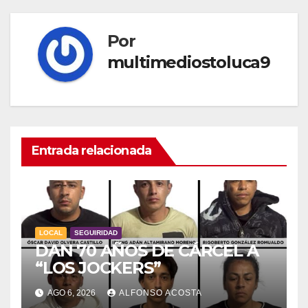
Por
multimediostoluca9
Entrada relacionada
LOCAL
SEGUIRIDAD
DAN 70 AÑOS DE CÁRCEL A
“LOS JOCKERS”
AGO 6, 2026
ALFONSO ACOSTA