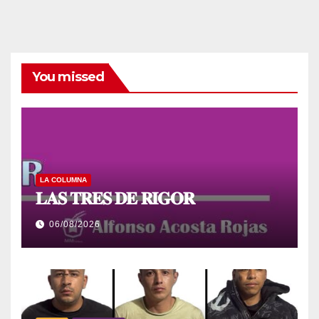
You missed
LA COLUMNA
𝐋𝐀𝐒 𝐓𝐑𝐄𝐒 𝐃𝐄 𝐑𝐈𝐆𝐎𝐑
06/08/2026