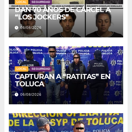
LOCAL
SEGUIRIDAD
DAN 70 AÑOS DE CÁRCEL A
“LOS JOCKERS”
06/08/2026
LOCAL
SEGUIRIDAD
CAPTURAN A “RATITAS” EN
TOLUCA
06/08/2026