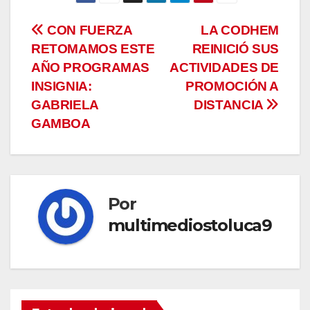
Navegación
CON FUERZA
LA CODHEM
RETOMAMOS ESTE
REINICIÓ SUS
de
AÑO PROGRAMAS
ACTIVIDADES DE
entradas
INSIGNIA:
PROMOCIÓN A
GABRIELA
DISTANCIA
GAMBOA
Por
multimediostoluca9