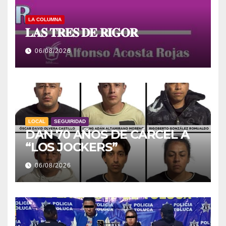
LA COLUMNA
𝐋𝐀𝐒 𝐓𝐑𝐄𝐒 𝐃𝐄 𝐑𝐈𝐆𝐎𝐑
06/08/2026
LOCAL
SEGUIRIDAD
DAN 70 AÑOS DE CÁRCEL A
“LOS JOCKERS”
06/08/2026