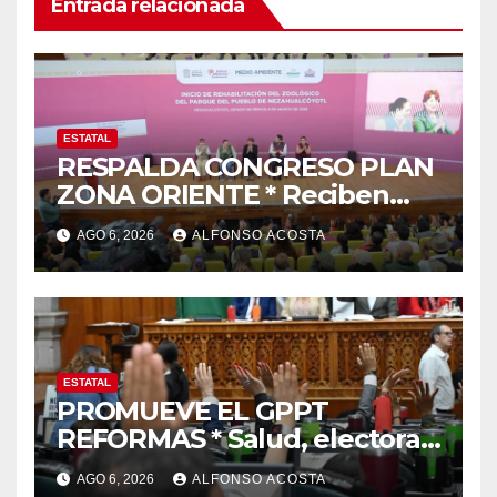
Entrada relacionada
ESTATAL
RESPALDA CONGRESO PLAN
ZONA ORIENTE * Reciben
reconocimiento de la
AGO 6, 2026
ALFONSO ACOSTA
gobernadora Delfina Gómez
ESTATAL
PROMUEVE EL GPPT
REFORMAS * Salud, electoral
y justicia, de las principales
AGO 6, 2026
ALFONSO ACOSTA