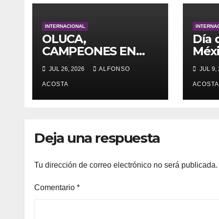
INTERNACIONAL
INTERNA
OLUCA,
Día 
CAMPEONES EN
Méx
JAPÓN
JUL 26, 2026
ALFONSO
JUL 9,
ACOSTA
ACOSTA
Deja una respuesta
Tu dirección de correo electrónico no será publicada.
Comentario
*