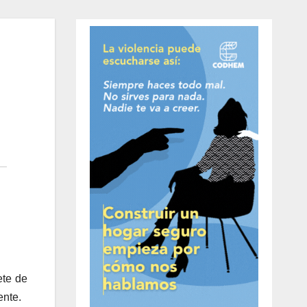
ete de
ente.