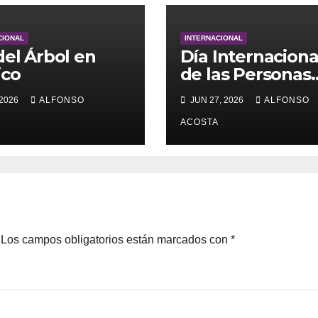
CIONAL
INTERNACIONAL
del Árbol en
Día Internaciona
ico
de las Personas
Sordociegas
 2026
ALFONSO
JUN 27, 2026
ALFONSO
ACOSTA
Los campos obligatorios están marcados con
*