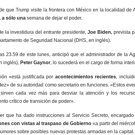
de que Trump visite la frontera con México en la localidad de
 a sólo una
semana de dejar el poder.
 la investidura del entrante presidente,
Joe Biden,
prevista p
partamento de Seguridad Nacional (DHS, en inglés).
las 23.59 de este lunes, anticipó que el administrador de la A
 inglés),
Peter Gaynor
, lo sucederá en el cargo de forma interi
ión «está justificada por
acontecimientos recientes
, incluid
alidez» de su autoridad como secretario en funciones. «Estos eve
- sirven cada vez más para desviar la atención y los recurs
to crítico de transición de poder».
er que ha dado instrucciones al Servicio Secreto, encargado
nes con vistas al traspaso de Gobierno
«a partir del miérco
rumores sobre posibles nuevas protestas armadas en la capital.