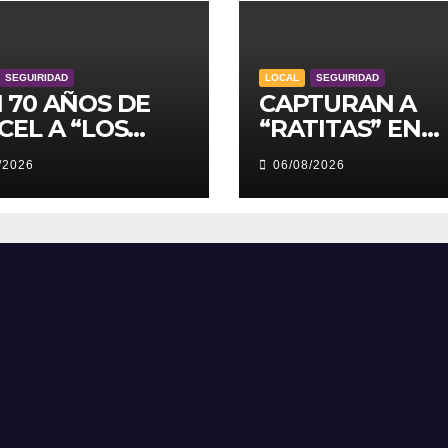
SEGUIRIDAD
LOCAL
SEGUIRIDAD
 70 AÑOS DE
CAPTURAN A
CEL A “LOS
“RATITAS” EN
KERS”
TOLUCA
/2026
06/08/2026