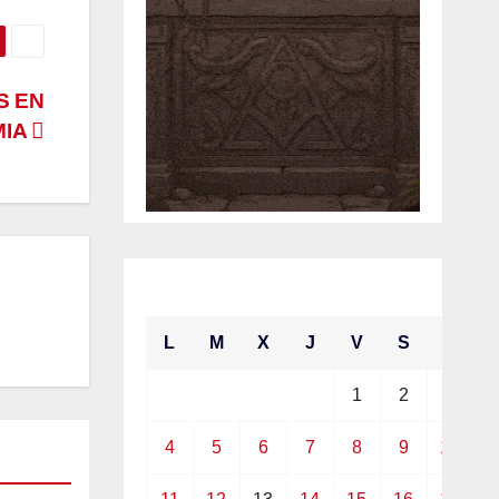
S EN
MIA
enero 2021
L
M
X
J
V
S
D
1
2
3
4
5
6
7
8
9
10