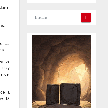
 Alamo
ara el
gencia
na.
os los
ntos y
os del
 de la
les 13