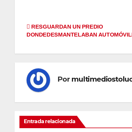
Navegación
RESGUARDAN UN PREDIO
DONDEDESMANTELABAN AUTOMÓVIL
de
entradas
Por
multimediostolu
Entrada relacionada