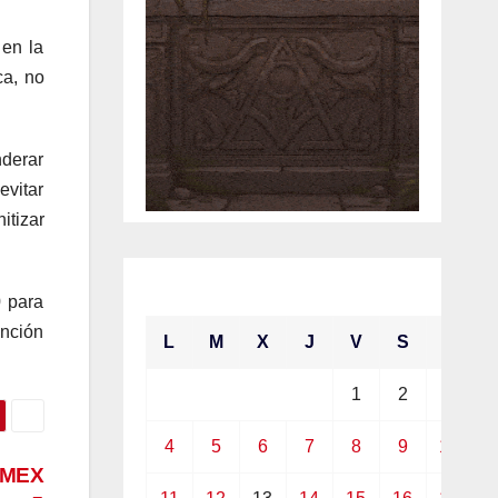
 en la
ca, no
nderar
evitar
itizar
enero 2021
0 para
ención
L
M
X
J
V
S
D
1
2
3
4
5
6
7
8
9
10
OMEX