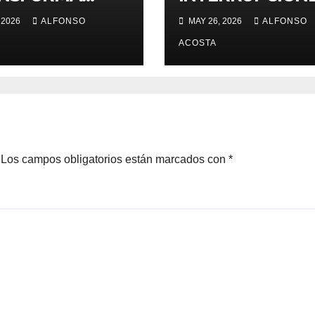
AS
DE EMBARAZO
 2026
ALFONSO
MAY 26, 2026
ALFONSO
LEGALES?
ACOSTA
Los campos obligatorios están marcados con
*