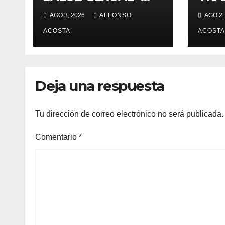
Planificación
VID
AGO 3, 2026
ALFONSO
AGO 2,
familiar, un derecho
ACOSTA
ACOSTA
Deja una respuesta
Tu dirección de correo electrónico no será publicada.
Comentario
*