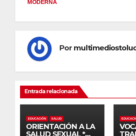
MODERNA
de
entradas
Por
multimediostolu
Entrada relacionada
EDUCACIÓN
SALUD
EDUCACI
ORIENTACIÓN A LA
VOC
SALUD SEXUAL *
TRA