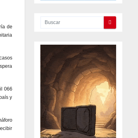
ría de
itaria
casos
espera
il 066
país y
áforo
ecibir