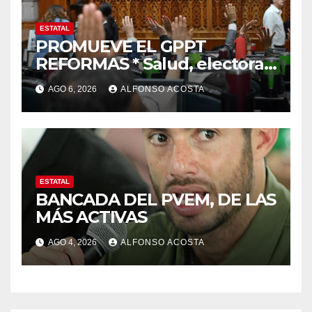
ESTATAL
PROMUEVE EL GPPT
REFORMAS * Salud, electoral
y justicia, de las principales
AGO 6, 2026
ALFONSO ACOSTA
ESTATAL
BANCADA DEL PVEM, DE LAS
MÁS ACTIVAS
AGO 4, 2026
ALFONSO ACOSTA