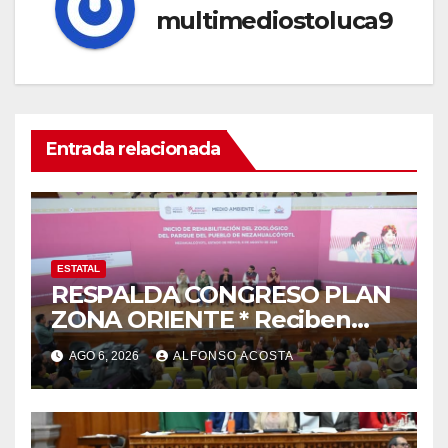
multimediostoluca9
Entrada relacionada
ESTATAL
RESPALDA CONGRESO PLAN
ZONA ORIENTE * Reciben
reconocimiento de la
AGO 6, 2026
ALFONSO ACOSTA
gobernadora Delfina Gómez