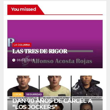
You missed
LA COLUMNA
𝐋𝐀𝐒 𝐓𝐑𝐄𝐒 𝐃𝐄 𝐑𝐈𝐆𝐎𝐑
06/08/2026
LOCAL
SEGUIRIDAD
DAN 70 AÑOS DE CÁRCEL A
“LOS JOCKERS”