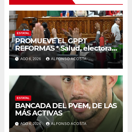
ESTATAL
PROMUEVE EL GPPT
REFORMAS * Salud, electoral
y justicia, de las principales
AGO 6, 2026
ALFONSO ACOSTA
ESTATAL
BANCADA DEL PVEM, DE LAS
MÁS ACTIVAS
AGO 4, 2026
ALFONSO ACOSTA