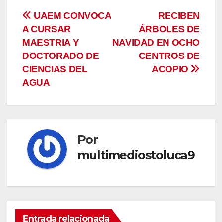
Navegación
UAEM CONVOCA
RECIBEN
A CURSAR
ÁRBOLES DE
de
MAESTRIA Y
NAVIDAD EN OCHO
entradas
DOCTORADO DE
CENTROS DE
CIENCIAS DEL
ACOPIO
AGUA
Por
multimediostoluca9
Entrada relacionada